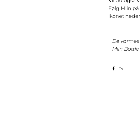
Vil du også 
Følg Miin på
ikonet neden
De varmeste
Miin Bottl
Del
Del
på
Face