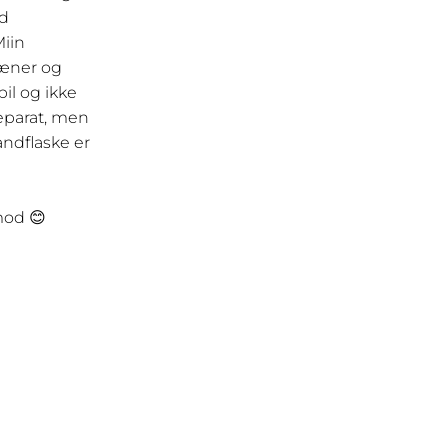
ed
Miin
ræner og
bil og ikke
separat, men
ndflaske er
imod 😊