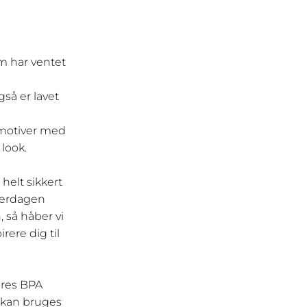
m har ventet
gså er lavet
 motiver med
 look.
 helt sikkert
hverdagen
, så håber vi
rere dig til
vores BPA
t kan bruges