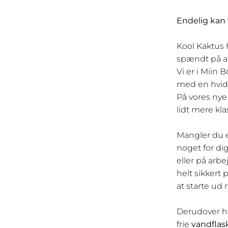
Endelig kan 
Kool Kaktus 
spændt på at
Vi er i Miin 
med en hvid
På vores nye
lidt mere kla
Mangler du
noget for di
eller på arbe
helt sikkert 
at starte ud
Derudover har
frie
vandflas