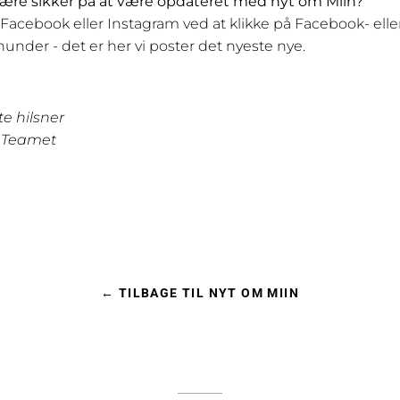
være sikker på at være opdateret med nyt om Miin?
 Facebook eller Instagram ved at klikke på Facebook- elle
under - det er her vi poster det nyeste nye.
 hilsner
e Teamet
book
← TILBAGE TIL NYT OM MIIN