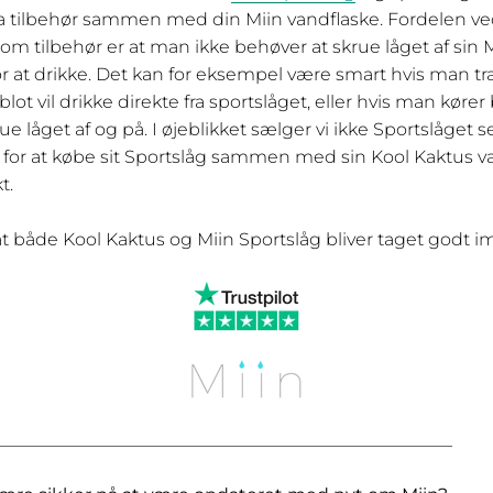
a tilbehør sammen med din Miin vandflaske. Fordelen v
om tilbehør er at man ikke behøver at skrue låget af sin 
or at drikke. Det kan for eksempel være smart hvis man t
lot vil drikke direkte fra sportslåget, eller hvis man kører 
ue låget af og på. I øjeblikket sælger vi ikke Sportslåget 
or at købe sit Sportslåg sammen med sin Kool Kaktus va
kt.
at både Kool Kaktus og Miin Sportslåg bliver taget godt 
____________________________________________________