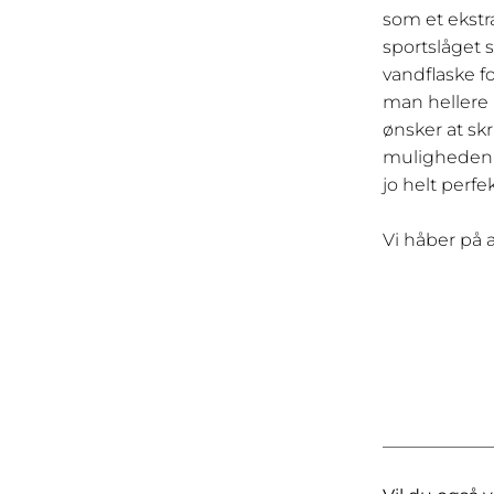
som et ekstr
sportslåget s
vandflaske f
man hellere b
ønsker at skr
muligheden f
jo helt perfe
Vi håber på 
____________