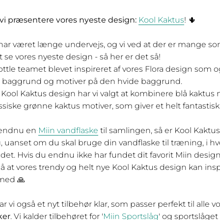
vi præsentere vores nyeste design:
Kool Kaktus
! 🌵
har været længe undervejs, og vi ved at der er mange so
 se vores nyeste design - så her er det så!
Bottle teamet blevet inspireret af vores Flora design som o
 baggrund og motiver på den hvide baggrund.
 Kool Kaktus design har vi valgt at kombinere blå kaktus
ssiske grønne kaktus motiver, som giver et helt fantastisk
 endnu en
Miin vandflaske
til samlingen, så er Kool Kaktus
g, uanset om du skal bruge din vandflaske til træning, i 
jdet. Hvis du endnu ikke har fundet dit favorit Miin design
på at vores trendy og helt nye Kool Kaktus design kan inspi
 med 🙏
 vi også et nyt tilbehør klar, som passer perfekt til alle 
ker
. Vi kalder tilbehøret for '
Miin Sportslåg
' og sportslåge