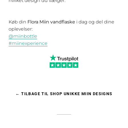
hvilket design du vælger.
Køb din
Flora Miin vandflaske
i dag og del dine
oplevelser:
@miinbottle
#miinexperience
← TILBAGE TIL SHOP UNIKKE MIIN DESIGNS