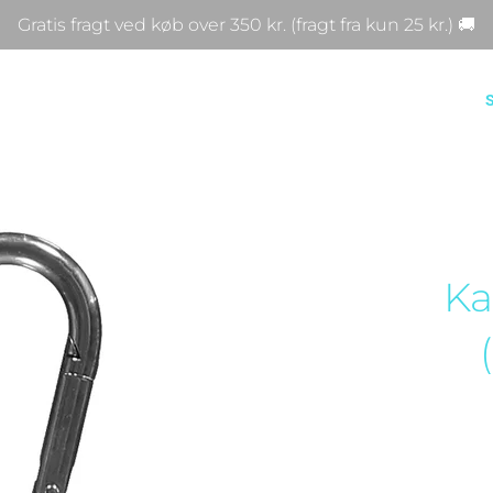
Gratis fragt ved køb over 350 kr. (fragt fra kun 25 kr.) 🚚
Ka