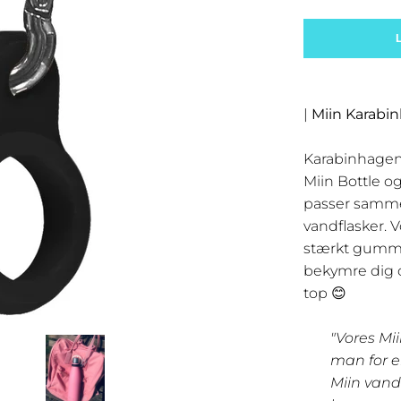
|
Miin Karabi
Karabinhagen e
Miin Bottle o
passer samme
vandflasker. V
stærkt gummi
bekymre dig o
top 😊
"Vores Mi
man for e
Miin vand