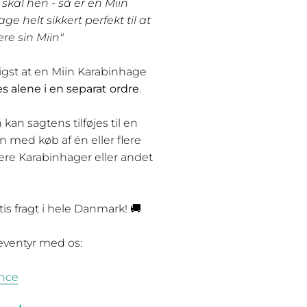
skal hen - så er en Miin
e helt sikkert perfekt til at
re sin Miin"
igst at en Miin Karabinhage
 alene i en separat ordre
.
an sagtens tilføjes til en
med køb af én eller flere
lere Karabinhager eller andet
atis fragt i hele Danmark! 🚚
eventyr med os:
nce