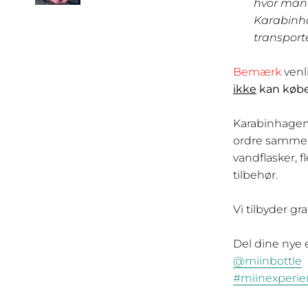
hvor man 
Karabinhag
transporte
Bemærk
venl
ikke
kan købes
Karabinhagen k
ordre sammen 
vandflasker, f
tilbehør.
Vi tilbyder gr
Del dine nye 
@miinbottle
#miinexperie