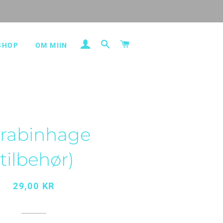
LOG IND
SØG
INDKØBSKURV
SHOP
OM MIIN
rabinhage
(tilbehør)
Normalpris
Udsalgspris
29,00 KR