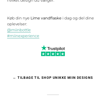
hvilket design du vælger.
Køb din nye
Lime
vandflaske
i dag og del dine
oplevelser:
@miinbottle
#miinexperience
← TILBAGE TIL SHOP UNIKKE MIIN DESIGNS