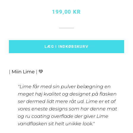
Normalpris
Udsalgspris
199,00 KR
LÆG I INDKØBSKURV
|
Miin Lime
| 💚
"Lime får med sin pulver belægning en
meget høj kvalitet og designet på flasken
ser dermed lidt mere råt ud. Lime er et af
vores eneste designs som har denne mat
og ru coating overflade der giver Lime
vandflasken sit helt unikke look."