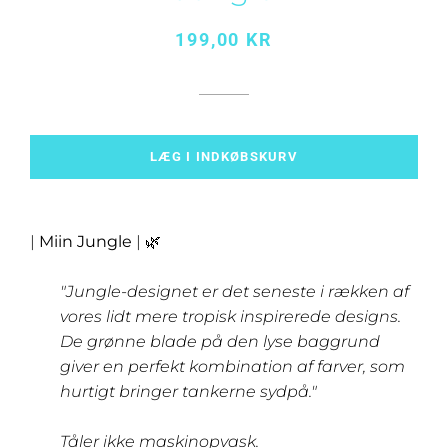
Normalpris
Udsalgspris
199,00 KR
LÆG I INDKØBSKURV
|
Miin Jungle
| 🌿
"Jungle-designet er det seneste i rækken af
vores lidt mere tropisk inspirerede designs.
De grønne blade på den lyse baggrund
giver en perfekt kombination af farver, som
hurtigt bringer tankerne sydpå."
Tåler ikke maskinopvask.