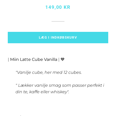
Normalpris
Udsalgspris
149,00 KR
LÆG I INDKØBSKURV
|
Miin Latte Cube Vanilla
| 💙
"Vanilje cube, her med 12 cubes.
" Lækker vanilje smag som passer perfekt i
din te, kaffe eller whiskey".