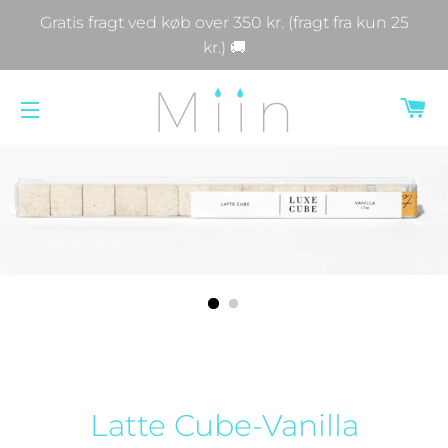
Gratis fragt ved køb over 350 kr. (fragt fra kun 25
kr.) 🚚
IN
SIDENAVIGERING
Latte Cube-Vanilla