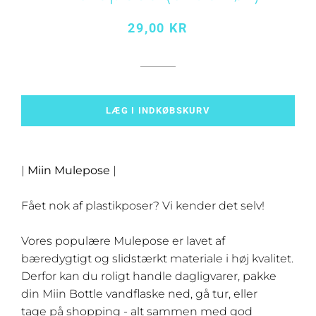
Normalpris
Udsalgspris
29,00 KR
LÆG I INDKØBSKURV
|
Miin Mulepose
|
Fået nok af plastikposer? Vi kender det selv!
Vores populære Mulepose er lavet af
bæredygtigt og slidstærkt materiale i høj kvalitet.
Derfor kan du roligt handle dagligvarer, pakke
din Miin Bottle vandflaske ned, gå tur, eller
tage
på
shopping
- alt sammen med god