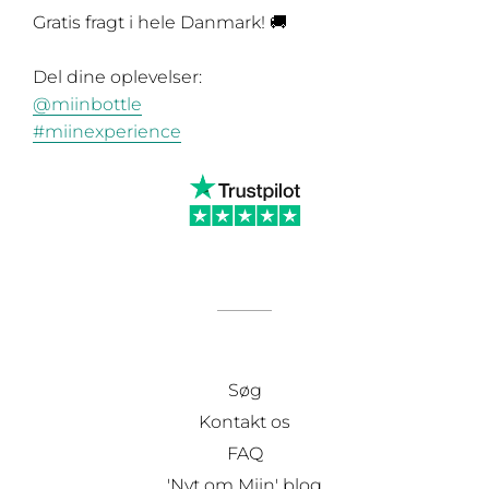
Gratis fragt i hele Danmark! 🚚
Del dine oplevelser:
@miinbottle
#miinexperience
Søg
Kontakt os
FAQ
'Nyt om Miin' blog